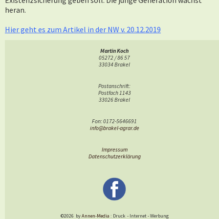
Existenzsicherung geben soll. Die junge Generation wächst
heran.
Hier geht es zum Artikel in der NW v. 20.12.2019
Martin Koch
05272 / 86 57
33034 Brakel
Postanschrift:
Postfach 1143
33026 Brakel
Fon: 0172-5646691
info@brakel-agrar.de
Impressum
Datenschutzerklärung
©2026
by
Annen-Media
: Druck
-
Internet
-
Werbung