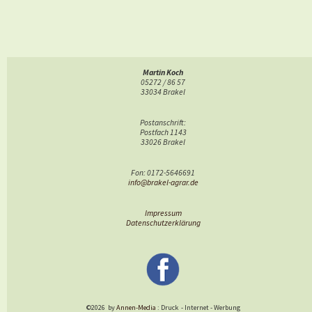
Martin Koch
05272 / 86 57
33034 Brakel
Postanschrift:
Postfach 1143
33026 Brakel
Fon: 0172-5646691
info@brakel-agrar.de
Impressum
Datenschutzerklärung
©2026
by
Annen-Media
: Druck
-
Internet
-
Werbung