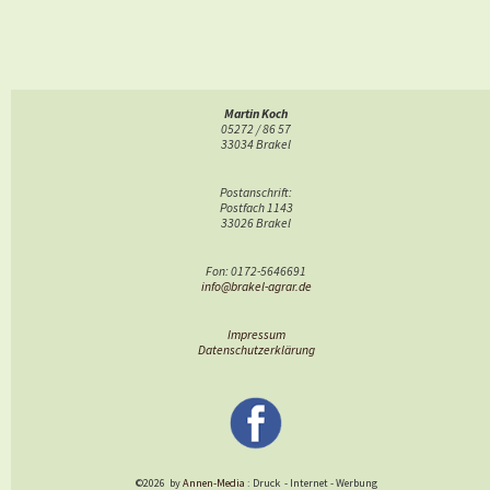
Martin Koch
05272 / 86 57
33034 Brakel
Postanschrift:
Postfach 1143
33026 Brakel
Fon: 0172-5646691
info@brakel-agrar.de
Impressum
Datenschutzerklärung
©2026
by
Annen-Media
: Druck
-
Internet
-
Werbung