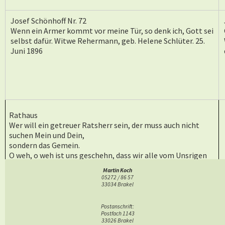
Josef Schönhoff Nr. 72
Wenn ein Armer kommt vor meine Tür, so denk ich, Gott sei
selbst dafür. Witwe Rehermann, geb. Helene Schlüter. 25.
Juni 1896
Rathaus
Wer will ein getreuer Ratsherr sein, der muss auch nicht
suchen Mein und Dein,
sondern das Gemein.
O weh, o weh ist uns geschehn, dass wir alle vom Unsrigen
haben müssen gehn.
Martin Koch
Wir Bürger insgemein, die wir hier sein mit Groß und Klein,
05272 / 86 57
ist das nicht zu bewein?
33034 Brakel
Postanschrift:
Postfach 1143
33026 Brakel