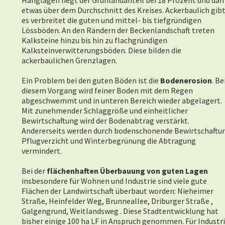
Hanglagen liegt der Grünlandanteil bei 18 Prozent und dam
etwas über dem Durchschnitt des Kreises. Ackerbaulich gib
es verbreitet die guten und mittel- bis tiefgründigen
Lössböden. An den Rändern der Beckenlandschaft treten
Kalksteine hinzu bis hin zu flachgründigen
Kalksteinverwitterungsböden. Diese bilden die
ackerbaulichen Grenzlagen.
Ein Problem bei den guten Böden ist die
Bodenerosion
. Be
diesem Vorgang wird feiner Boden mit dem Regen
abgeschwemmt und in unteren Bereich wieder abgelagert.
Mit zunehmender Schlaggröße und einheitlicher
Bewirtschaftung wird der Bodenabtrag verstärkt.
Andererseits werden durch bodenschonende Bewirtschaftu
Pflugverzicht und Winterbegrünung die Abtragung
vermindert.
Bei der
flächenhaften Überbauung von guten Lagen
insbesondere für Wohnen und Industrie sind viele gute
Flächen der Landwirtschaft überbaut worden: Nieheimer
Straße, Heinfelder Weg, Brunneallee, Driburger Straße ,
Galgengrund, Weitlandsweg . Diese Stadtentwicklung hat
bisher einige 100 ha LF in Anspruch genommen. Für Industr