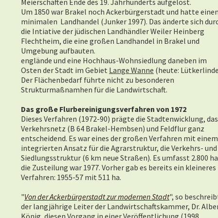
Meierschaften Ende des 19. Jahrhunderts aufgelöst.
Um 1850 war Brakel noch Ackerbürgerstadt und hatte eine
minimalen Landhandel (Junker 1997). Das änderte sich dur
die Intiative der jüdischen Landhändler Weiler Heinberg
Flechtheim, die eine großen Landhandel in Brakel und
Umgebung aufbauten.
englände und eine Hochhaus-Wohnsiedlung daneben im
Osten der Stadt im Gebiet
Lange Wanne
(heute: Lütkerlinde
Der Flächenbedarf führte nicht zu besonderen
Strukturmaßnamhen für die Landwirtschaft.
Das große Flurbereinigungsverfahren von 1972
Dieses Verfahren (1972-90) prägte die Stadtenwicklung, das
Verkehrsnetz (B 64 Brakel-Hembsen) und Feldflur ganz
entscheidend. Es war eines der großen Verfahren mit einem
integrierten Ansatz für die Agrarstruktur, die Verkehrs- und
Siedlungsstruktur (6 km neue Straßen). Es umfasst 2.800 ha
die Zusteilung war 1977. Vorher gab es bereits ein kleineres
Verfahren: 1955-57 mit 511 ha.
"
Von der Ackerbürgerstadt zur modernen Stadt
", so beschreib
der langjährige Leiter der Landwirtschaftskammer, Dr. Albe
König, diesen Vorgang in einer Veröffentlichung (1998,