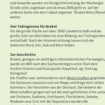
und Gewerbe wurden im Königsfeld entlang der Warburger
Straße alles zugebaut und ab etwa 2000 geht es auf der
anderen Seite mit dem Industriegebiet "Brakel West/Riese
weiter.
V
ier Teilregionen für Brakel
Für die große fläche von über 2000 Landwirtschaft und die
große Zahl von Betrieben ist eine Bildung von Teilregionen
vorteilhaft. Nach der Himmelrichtung lassen sich die
Sektoren Nord, Ost, Süd und West bilden.
Zur Geschichte
Brakel, gelegen an wichtigen mittelalterlichen Fernwegen
wurde um 800 nach den Sachsenkriegen unter Karl dem
Großen Station und Stützpunkt Haupthof, vgl. Eintrag
Königshof.
Die Feldflur war Jahrhunderte nach
Meierschaften
geglieder
Die Genossen mussten sich um Wege und Stege dort selbst
kümmern. Der Vorsteher war der Dechant. Die Gebiete der
Meierschaften gingen auf auf die wüst gefallenen Orte zurü
wie Ostheim, Sudheim, Holthusen, Flechtheim, Sebeke,
Modexen usw. Erst mit der Separation wurden die