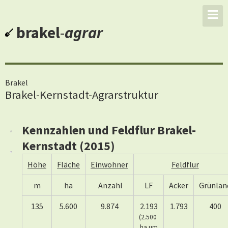
brakel
-
agrar
Brakel
Brakel-Kernstadt-Agrarstruktur
Kennzahlen und Feldflur Brakel-
Kernstadt (2015)
Höhe
Fläche
Einwohner
Feldflur
m
ha
Anzahl
LF
Acker
Grünlan
135
5.600
9.874
2.193
1.793
400
(2.500
ha um