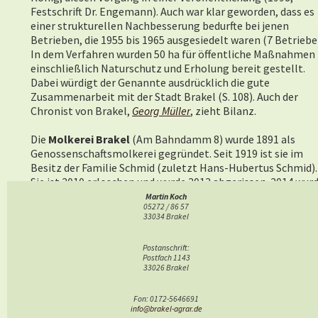
Festschrift Dr. Engemann). Auch war klar geworden, dass es
einer strukturellen Nachbesserung bedurfte bei jenen
Betrieben, die 1955 bis 1965 ausgesiedelt waren (7 Betriebe
In dem Verfahren wurden 50 ha für öffentliche Maßnahmen
einschließlich Naturschutz und Erholung bereit gestellt.
Dabei würdigt der Genannte ausdrücklich die gute
Zusammenarbeit mit der Stadt Brakel (S. 108). Auch der
Chronist von Brakel,
Georg Müller
, zieht Bilanz.
Die
Molkerei Brakel
(Am Bahndamm 8) wurde 1891 als
Genossenschaftsmolkerei gegründet. Seit 1919 ist sie im
Besitz der Familie Schmid (zuletzt Hans-Hubertus Schmid).
Sie ist 2010 erloschen und wurde 2013 abgerissen. 2014 wur
der Grundstein für eine Wohn- und Geschäftsviertel gelegt
Martin Koch
05272 / 86 57
mit einem Bauvolumen von 5,5 Mio. Euro.
33034 Brakel
Kulturgeschichte
Brakel war im Mittelalter von einer
Landwehr
umgeben.
Postanschrift:
Davon zeugt die Modexer Warte im Osten der Stadt. Als alte
Postfach 1143
Handelswege wie der Postweg, lassen sie sich noch
33026 Brakel
verfolgen. Es gab bis Ende des 19. Jahrhundert noch große
Gemeinschaftsflächen, die erst mit der Separation in privat
Fon: 0172-5646691
Hände aufgeteilt worden sind. (
hier
)
info@brakel-agrar.de