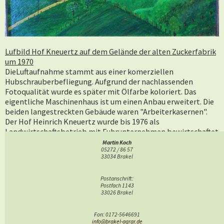
Lufbild Hof Kneuertz auf dem Gelände der alten Zuckerfabrik
um 1970
DieLuftaufnahme stammt aus einer komerziellen
Hubschrauberbefliegung. Aufgrund der nachlassenden
Fotoqualität wurde es später mit Ölfarbe koloriert. Das
eigentliche Maschinenhaus ist um einen Anbau erweitert. Die
beiden langestreckten Gebäude waren "Arbeiterkasernen".
Der Hof Heinrich Kneuertz wurde bis 1976 als
Landwirtschaftsbetrieb mit Fuhrunternehmen bewirtschaftet
und danach bis ca. 1995 als Wohnhaus genutzt, bevor die Fa.
Martin Koch
05272 / 86 57
Becker dort den Mitarbeiter-Parkplatz u. a. baute.
33034 Brakel
Porträtfoto von Sohn Reinhard Kneuertz 2017, dem ich viele
Postanschrift:
Informationen zur ehemaligen Zuckerfabrik verdanke.
Postfach 1143
33026 Brakel
Fon: 0172-5646691
info@brakel-agrar.de