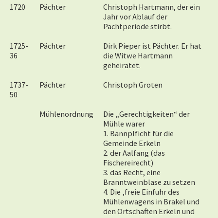
1720
Pächter
Christoph Hartmann, der ein
Jahr vor Ablauf der
Pachtperiode stirbt.
1725-
Pächter
Dirk Pieper ist Pächter. Er hat
36
die Witwe Hartmann
geheiratet.
1737-
Pächter
Christoph Groten
50
Mühlenordnung
Die „Gerechtigkeiten“ der
Mühle warer
1. Bannplficht für die
Gemeinde Erkeln
2. der Aalfang (das
Fischereirecht)
3. das Recht, eine
Branntweinblase zu setzen
4. Die ‚freie Einfuhr des
Mühlenwagens in Brakel und
den Ortschaften Erkeln und