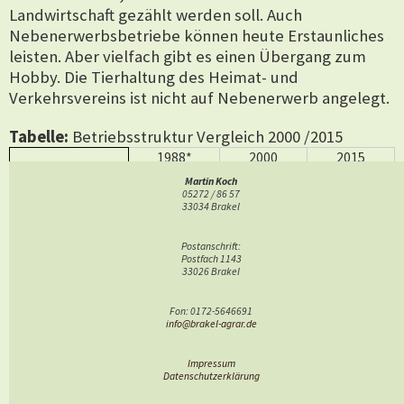
Landwirtschaft gezählt werden soll. Auch
Nebenerwerbsbetriebe können heute Erstaunliches
leisten. Aber vielfach gibt es einen Übergang zum
Hobby. Die Tierhaltung des Heimat- und
Verkehrsvereins ist nicht auf Nebenerwerb angelegt.
Tabelle:
Betriebsstruktur Vergleich 2000 /2015
1988*
2000
2015
Haupterwerb
4
5
2
Martin Koch
Nebenerwerb
14
16
10
05272 / 86 57
33034 Brakel
Gesamt
18
21
12
* Hanisch, Ewald, Beitrag Mechanisierung der Landwirtschaft
Postanschrift:
in Buch Bellersen 1990
Postfach 1143
33026 Brakel
Bellersen hatte mit 20 Betrieben eine recht
ansehnliche Anzahl von wirtschaftenden Betrieben.
Fon: 0172-5646691
info@brakel-agrar.de
Mit dem letzten Generationswechsel doch ein sehr
deutlicher Wandel vollzogen.
Impressum
Datenschutzerklärung