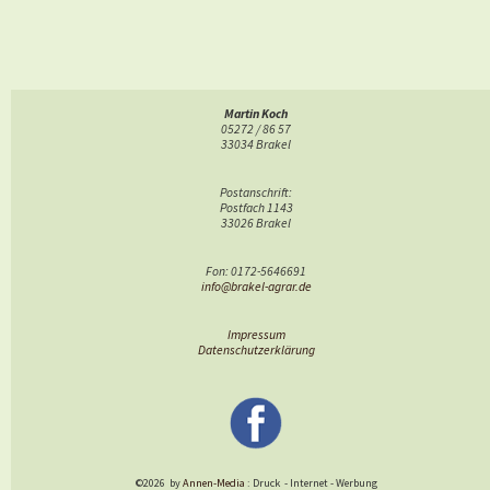
Martin Koch
05272 / 86 57
33034 Brakel
Postanschrift:
Postfach 1143
33026 Brakel
Fon: 0172-5646691
info@brakel-agrar.de
Impressum
Datenschutzerklärung
©2026
by
Annen-Media
: Druck
-
Internet
-
Werbung