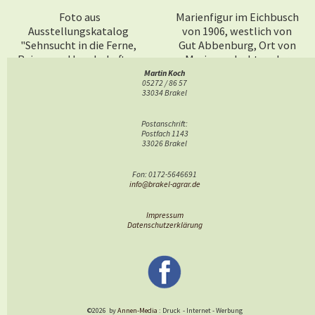
Foto aus
Marienfigur im Eichbusch
Ausstellungskatalog
von 1906, westlich von
"Sehnsucht in die Ferne,
Gut Abbenburg, Ort von
Reisen und Landschaften
Marienandachten der
der Annette von Droste-
Pfarrgemeinde Bellersen
Martin Koch
05272 / 86 57
Hülshoff, Bielefeld 2017
33034 Brakel
Postanschrift:
Postfach 1143
33026 Brakel
Fon: 0172-5646691
info@brakel-agrar.de
Impressum
Datenschutzerklärung
©2026
by
Annen-Media
: Druck
-
Internet
-
Werbung