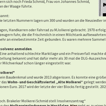
ern sich noch Frieda Schmid, Frau von Johannes Schmid,
an der Waage führte.
kannt:
. Die letzten Nummern lagen um 300 und wurden an die Neusiedler 
en, Handkarren oder Fahrrad zu MJolkerei gebracht. 1970 erfol
rzeugern fuhr, die die Frischmilch in einen Milchtank aufbewahrten
mehr an einebestimmte Zeit gebunden. Es waren mehrere Samme
Insolvenz anmelden
.
 Eine anhaltend schlechte Marktlage und ein Preisverfall machte d
tellung bekannt und hat dafür mehr als 30 mal die DLG-Auszeichn
er Milchverkauf schon länger eingestellt war.
olkerei"
ein Baudenkmal und wurde 2013 abgerissen. Es konnte eine größ
r das
Wohn- und Geschäftsviertel „Alte Molkerei“
gelegt werden
ionen Euro. 2017 wird der letzte der vier Blocks fertig gestellt. 20
 hoch. Brakeler Molkerei Schmid stell Insolvenzantrag“
on den
Molkereigründungen in Westfalen
.
Hier
geht es zu einer