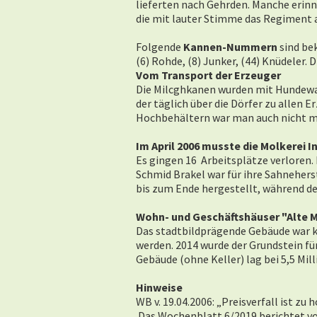
lieferten nach Gehrden. Manche erinn
die mit lauter Stimme das Regiment 
Folgende
Kannen-Nummern
sind be
(6) Rohde, (8) Junker, (44) Knüdeler
Vom Transport der Erzeuger
Die Milcghkanen wurden mit Hundewag
der täglich über die Dörfer zu allen E
Hochbehältern war man auch nicht 
Im April 2006 musste die Molkerei 
Es gingen 16 Arbeitsplätze verloren.
Schmid Brakel war für ihre Sahnehers
bis zum Ende hergestellt, während d
Wohn- und Geschäftshäuser "Alte M
Das stadtbildprägende Gebäude war k
werden. 2014 wurde der Grundstein fü
Gebäude (ohne Keller) lag bei 5,5 Mill
Hinweise
WB v. 19.04.2006: „Preisverfall ist zu
Das Wochenblatt 6/2019 berichtet v