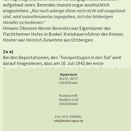
aufgebaut seien. Berendes musste sogar ausdrücklich
eingestehen: „
Nur noch solange diese noch nicht voll ausgebaut
sind, wird ausnahmsweise zugegeben, sich der bisherigen
Händler zu bedienen.“
Hinweis
: Ökonom
Werner Berendes
war Eigentümer des
Flechtheimer Hofes in Brakel. Kreisbauernführer des Kreises
Höxter war
Heinrich Zurwehme
aus Ottbergen.
Zu e)
Bei den Deportationen, den
'Transportzügen in den Tod
' wird
darauf hingewiesen, dass am 10. Juli 1942 der erste
Sammeltransport in ein Vernichtungslager, hier Auschwitz,
stattfand. Unter den 1.005 Personen befanden sich 103 aus
Martin Koch
05272 / 86 57
Westfalen, die meisten aus kleinen Dörfern (..) sowie aus
33034 Brakel
Kleinstädten wie Beverungen, Brakel u. a.
Postanschrift:
Postfach 1143
Unter den
Stätten der Erinnerung
(S. 162 f) sind genannt::
33026 Brakel
das
Haus Uhlmann
aus Ovenhausen im Freilichtmuseum
Fon: 0172-5646691
Detmold
info@brakel-agrar.de