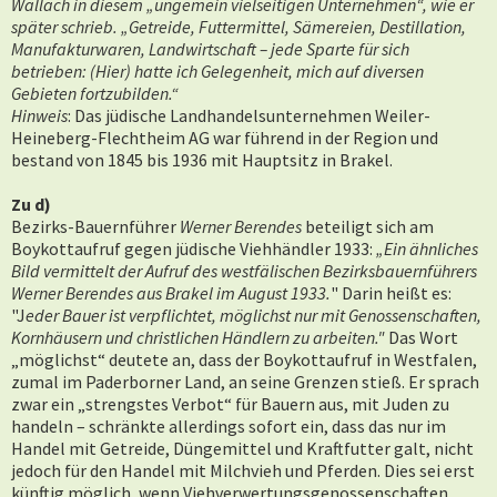
Wallach in diesem „ungemein vielseitigen Unternehmen“, wie er
später schrieb. „Getreide, Futtermittel, Sämereien, Destillation,
Manufakturwaren, Landwirtschaft – jede Sparte für sich
betrieben: (Hier) hatte ich Gelegenheit, mich auf diversen
Gebieten fortzubilden.“
Hinweis
: Das jüdische Landhandelsunternehmen Weiler-
Heineberg-Flechtheim AG war führend in der Region und
bestand von 1845 bis 1936 mit Hauptsitz in Brakel.
Zu d)
Bezirks-Bauernführer
Werner Berendes
beteiligt sich am
Boykottaufruf gegen jüdische Viehhändler 1933:
„Ein ähnliches
Bild vermittelt der Aufruf des westfälischen Bezirksbauernführers
Werner Berendes aus Brakel im August 1933.
" Darin heißt es:
"J
eder Bauer ist verpflichtet, möglichst nur mit Genossenschaften,
Kornhäusern und christlichen Händlern zu arbeiten."
Das Wort
„möglichst“ deutete an, dass der Boykottaufruf in Westfalen,
zumal im Paderborner Land, an seine Grenzen stieß. Er sprach
zwar ein „strengstes Verbot“ für Bauern aus, mit Juden zu
handeln – schränkte allerdings sofort ein, dass das nur im
Handel mit Getreide, Düngemittel und Kraftfutter galt, nicht
jedoch für den Handel mit Milchvieh und Pferden. Dies sei erst
künftig möglich, wenn Viehverwertungsgenossenschaften