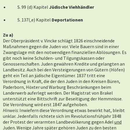
S. 99 (d) Kapitel
Jüdische Viehhändler
S. 137(‚e) Kapitel
Deportationen
Zu a)
Der Oberpräsident v. Vincke schlägt 1826 einschneidende
Maßnahmen gegen die Juden vor. Viele Bauern sind in einer
Zwangslage mit den notwendigen finanziellen Ablösungen. Es
gibt noch keine Schulden- und Tilgungskassen oder
Genossenschaften. Juden gewähren Kredite und gelangten an
Landbesitz. Auch bei den Versteigerungen von Gütern (Höfen)
geht ein Teil an jüdische Eigentümer. 1837 tritt eine
Verordnung in Kraft, die der den Juden in den Kreisen Büren,
Paderborn, Höxter und Warburg Beschränkungen beim
Landerwerb auferlegt werden. Der Magistrat von Brakel
unterstützt eine Bittschrift zur Beseitigung der Hemmnisse.
Die Verordnung wird erst 1847 aufgehoben.
Hinweis
: Inwiefern diese Verordnung etwas bewirkt hat, bleibt
unklar. Jedenfalls richtete sich im Revolutionsfrühjahr 1848
der Protest der verarmten Landbevölkerung gegen Adel
und
Juden. Wenige Jahre später gehören Juden zu den besten